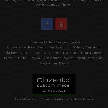
volledig naar uw wens. Visgraat en andere patronen of figuren behoren
ook tot de mogelijkheden.
Holland Parket levert onder andere in:
Almere
Amersfoort
Amsterdam
Apeldoorn
Arnhem
Bennekom
Blaricum
Bussum
Dronten
Ede
Epe
Hilversum
Huizen
Lunteren
Naarden
Putten
Renkum
Scherpenzeel
Soest
Utrecht
Veenendaal
Wageningen
Weesp
Holland Parket is officieel Cinzento Custom Made® dealer