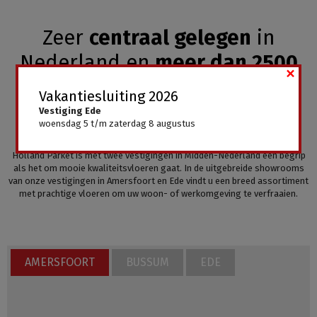
Zeer
centraal gelegen
in
Nederland en
meer dan 2500
×
vloeren
in ons
ruime
Vakantiesluiting 2026
assortiment
.
Vestiging Ede
woensdag 5 t/m zaterdag 8 augustus
Holland Parket is met twee vestigingen in Midden-Nederland een begrip
als het om mooie kwaliteitsvloeren gaat. In de uitgebreide showrooms
van onze vestigingen in Amersfoort en Ede vindt u een breed assortiment
met prachtige vloeren om uw woon- of werkomgeving te verfraaien.
AMERSFOORT
BUSSUM
EDE