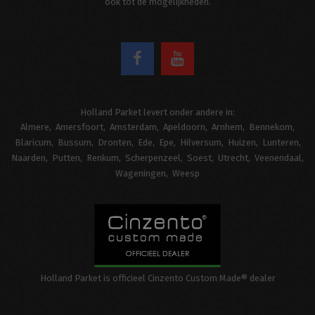
ook tot de mogelijkheden.
Holland Parket levert onder andere in:
Almere
Amersfoort
Amsterdam
Apeldoorn
Arnhem
Bennekom
Blaricum
Bussum
Dronten
Ede
Epe
Hilversum
Huizen
Lunteren
Naarden
Putten
Renkum
Scherpenzeel
Soest
Utrecht
Veenendaal
Wageningen
Weesp
Holland Parket is officieel Cinzento Custom Made® dealer