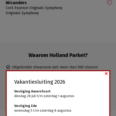
Wicanders
Cork Essence Originals Symphony
Originals Symphony
Waarom Holland Parket?
Uitgebreide showroom met meer dan 500 vloeren
×
Duidelijk en eerlijk advies, uitstekende service
Ervaren parketteurs in dienst, inclusief leggen mogelijk
Vakantiesluiting 2026
Gratis advies aan huis
Vestiging Amersfoort
Alle vloeren direct leverbaar, geen wachttijden
dinsdag 28 juli t/m zaterdag 1 augustus
Vestiging Ede
woensdag 5 t/m zaterdag 8 augustus