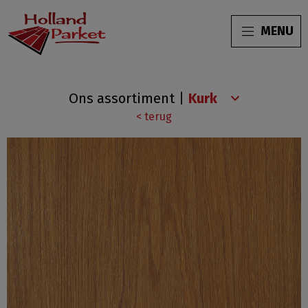
MENU
Wood
Ons assortiment
|
Start
< terug
LVT
Classic
Nature
Oak