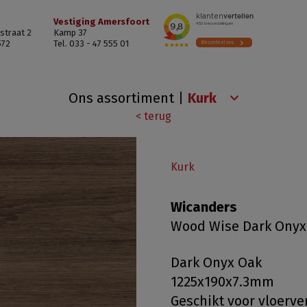
Vestiging Amersfoort
straat 2
Kamp 37
572
Tel. 033 - 47 555 01
Ons assortiment
|
< terug
Kurk
Wicanders
Wood Wise Dark Onyx
Dark Onyx Oak
1225x190x7.3mm
Geschikt voor vloerv