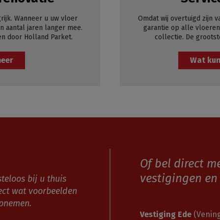
rijk. Wanneer u uw vloer
Omdat wij overtuigd zijn v
 aantal jaren langer mee.
garantie op alle vloeren
en door Holland Parket.
collectie. De grootst
meer
Wat kun
Of bel direct m
vestigingen en 
teloos bij u thuis
ect wat voorbeelden
opnemen.
Vestiging Ede
(Vening