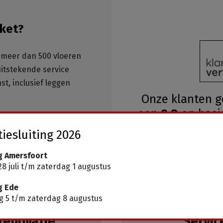
ket?
meer dan 500 vloeren
 uitstekende service
st, inclusief leggen
Onze klanten 
een
9.8
op basi
ar, geen wachttijden
iesluiting 2026
g Amersfoort
8 juli t/m zaterdag 1 augustus
g Ede
 5 t/m zaterdag 8 augustus
renovatie
Servic