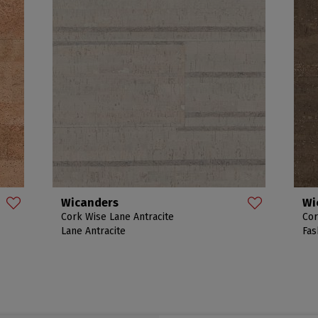
Wicanders
Wi
Cork Wise Lane Antracite
Cor
Lane Antracite
Fas