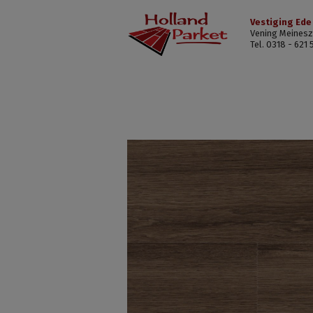
Vestiging Ede
Vening Meinesz
Tel. 0318 - 621 
Wood
Wise
Dark
Onyx
Oak