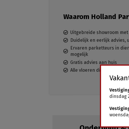
Waarom Holland Par
Uitgebreide showroom met 
Duidelijk en eerlijk advies,
Ervaren parketteurs in dien
mogelijk
Gratis advies aan huis
Alle vloeren direct leverba
Vakant
Vestigin
dinsdag 2
Vestigin
woensdag
Onderhoud & 