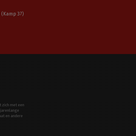
(Kamp 37)
t zich met een
jarenlange
aat en andere