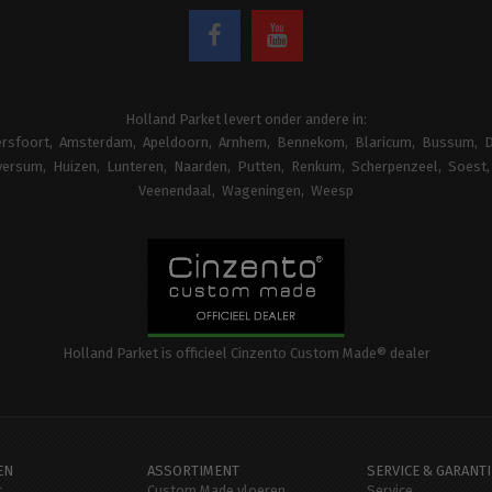
Holland Parket levert onder andere in:
rsfoort
Amsterdam
Apeldoorn
Arnhem
Bennekom
Blaricum
Bussum
D
versum
Huizen
Lunteren
Naarden
Putten
Renkum
Scherpenzeel
Soest
Veenendaal
Wageningen
Weesp
Holland Parket is officieel Cinzento Custom Made® dealer
EN
ASSORTIMENT
SERVICE & GARANTI
t
Custom Made vloeren
Service