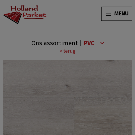
MENU
Sidney
Ons assortiment
|
Harbour
< terug
Collection
Light
grey