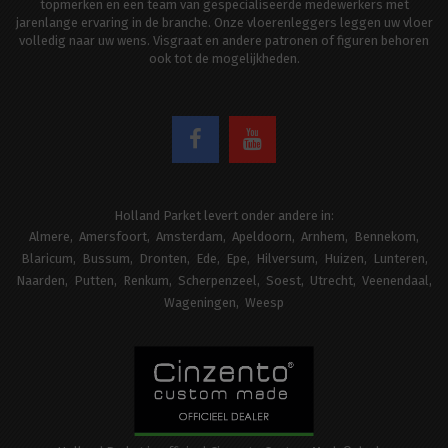
topmerken en een team van gespecialiseerde medewerkers met
jarenlange ervaring in de branche. Onze vloerenleggers leggen uw vloer
volledig naar uw wens. Visgraat en andere patronen of figuren behoren
ook tot de mogelijkheden.
Holland Parket levert onder andere in:
Almere
Amersfoort
Amsterdam
Apeldoorn
Arnhem
Bennekom
Blaricum
Bussum
Dronten
Ede
Epe
Hilversum
Huizen
Lunteren
Naarden
Putten
Renkum
Scherpenzeel
Soest
Utrecht
Veenendaal
Wageningen
Weesp