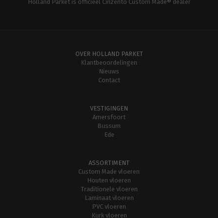
Holland Parket is officieel Cinzento Custom Made® dealer
OVER HOLLAND PARKET
Klantbeoordelingen
Nieuws
Contact
VESTIGINGEN
Amersfoort
Bussum
Ede
ASSORTIMENT
Custom Made vloeren
Houten vloeren
Traditionele vloeren
Laminaat vloeren
PVC vloeren
Kurk vloeren