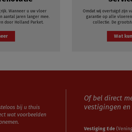
rijk. Wanneer u uw vloer
Omdat wij overtuigd zijn v
 aantal jaren langer mee.
garantie op alle vloeren
en door Holland Parket.
collectie. De grootst
meer
Wat kun
Of bel direct m
vestigingen en 
teloos bij u thuis
ect wat voorbeelden
opnemen.
Vestiging Ede
(Vening