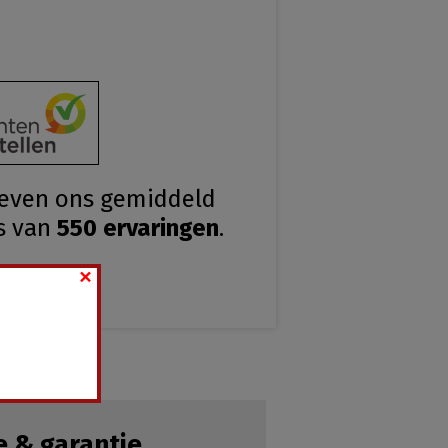
geven ons gemiddeld
s van
550
ervaringen
.
×
e & garantie