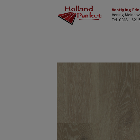
Vestiging Ede
Vening Meinesz
Tel. 0318 - 621 
Progress
XL
Plank
H-
54804