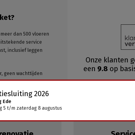
ket?
meer dan 500 vloeren
 uitstekende service
st, inclusief leggen
Onze klanten 
een
9.8
op basi
ar, geen wachttijden
iesluiting 2026
g Ede
 5 t/m zaterdag 8 augustus
renovatie
Servic