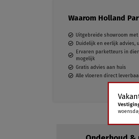
Waarom Holland Par
Uitgebreide showroom met 
Duidelijk en eerlijk advies,
Ervaren parketteurs in dien
mogelijk
Gratis advies aan huis
Alle vloeren direct leverba
Vakant
Vestigin
woensdag
Onderhoud & 