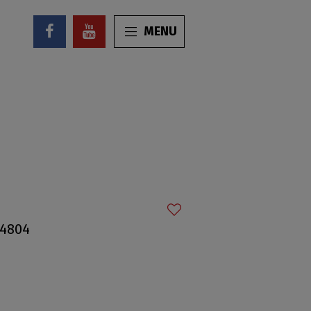
MENU
54804