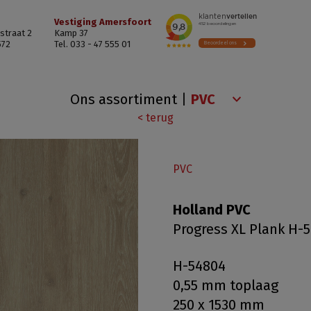
Vestiging Amersfoort
straat 2
Kamp 37
572
Tel. 033 - 47 555 01
Ons assortiment
|
< terug
PVC
Holland PVC
Progress XL Plank H-
H-54804
0,55 mm toplaag
250 x 1530 mm