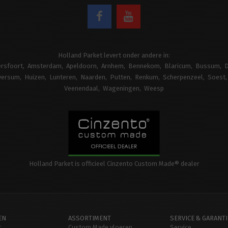
Holland Parket levert onder andere in:
rsfoort
Amsterdam
Apeldoorn
Arnhem
Bennekom
Blaricum
Bussum
D
versum
Huizen
Lunteren
Naarden
Putten
Renkum
Scherpenzeel
Soest
Veenendaal
Wageningen
Weesp
Holland Parket is officieel Cinzento Custom Made® dealer
EN
ASSORTIMENT
SERVICE & GARANTI
t
Custom Made vloeren
Service