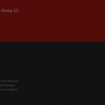
(Kamp 37)
t zich met een
jarenlange
aat en andere