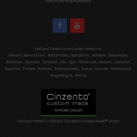
ook tot de mogelijkheden.
Holland Parket levert onder andere in:
Almere
Amersfoort
Amsterdam
Apeldoorn
Arnhem
Bennekom
Blaricum
Bussum
Dronten
Ede
Epe
Hilversum
Huizen
Lunteren
Naarden
Putten
Renkum
Scherpenzeel
Soest
Utrecht
Veenendaal
Wageningen
Weesp
Holland Parket is officieel Cinzento Custom Made® dealer