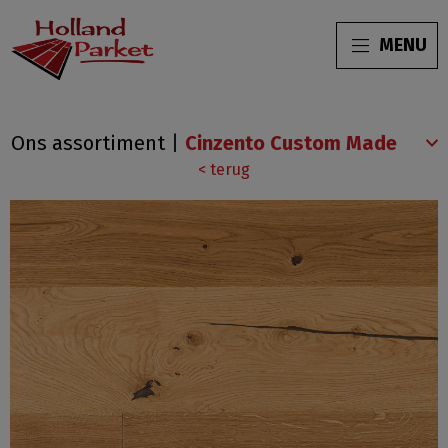
MENU
Eiken
Ons assortiment
|
rustiek
< terug
extra
/
vintage
pure
geolied