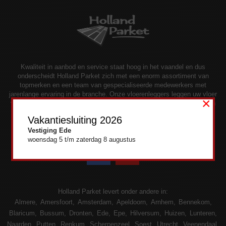
Kwaliteit in aanbod en service staat hoog in het vaandel en dus
onderscheidt Holland Parket zich met een enorm assortiment van
topmerken en een team van gespecialiseerde medewerkers met
jarenlange ervaring in de branche. Onze vloerenleggers leggen uw vloer
×
volledig naar uw wens. Visgraat en andere patronen of figuren behoren
ook tot de mogelijkheden.
Vakantiesluiting 2026
Vestiging Ede
woensdag 5 t/m zaterdag 8 augustus
Holland Parket levert onder andere in:
Almere
Amersfoort
Amsterdam
Apeldoorn
Arnhem
Bennekom
Blaricum
Bussum
Dronten
Ede
Epe
Hilversum
Huizen
Lunteren
Naarden
Putten
Renkum
Scherpenzeel
Soest
Utrecht
Veenendaal