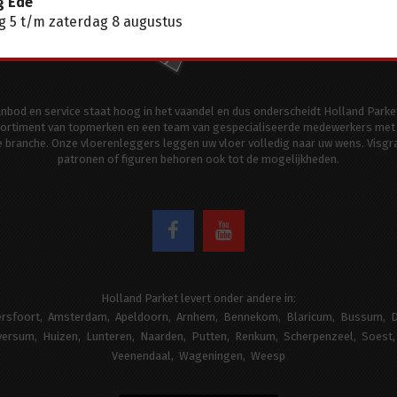
g Ede
 5 t/m zaterdag 8 augustus
aanbod en service staat hoog in het vaandel en dus onderscheidt Holland Parke
ortiment van topmerken en een team van gespecialiseerde medewerkers met 
de branche. Onze vloerenleggers leggen uw vloer volledig naar uw wens. Visgr
patronen of figuren behoren ook tot de mogelijkheden.
Holland Parket levert onder andere in:
rsfoort
Amsterdam
Apeldoorn
Arnhem
Bennekom
Blaricum
Bussum
D
versum
Huizen
Lunteren
Naarden
Putten
Renkum
Scherpenzeel
Soest
Veenendaal
Wageningen
Weesp