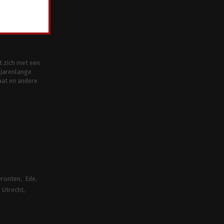
t zich met een
jarenlange
aat en andere
ronten
Ede
Utrecht