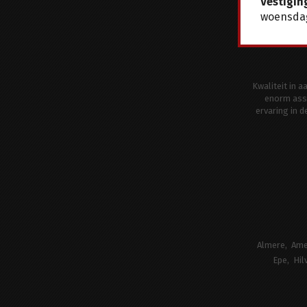
Vestigin
woensdag
Kwaliteit in 
enorm ass
ervaring in 
Almere
Ame
Epe
Hil