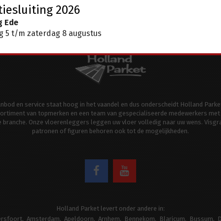
iesluiting 2026
g Ede
 5 t/m zaterdag 8 augustus
aanbod en service staat hoog in het vaandel en dus onderscheidt Holland Parke
ortiment van topmerken en een team van gespecialiseerde medewerkers met 
de branche. Onze vloerenleggers leggen uw vloer volledig naar uw wens. Visgr
patronen of figuren behoren ook tot de mogelijkheden.
Holland Parket levert onder andere in:
rsfoort
Amsterdam
Apeldoorn
Arnhem
Bennekom
Blaricum
Bussum
D