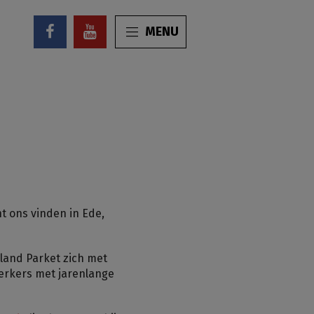
MENU
nt ons vinden in Ede,
lland Parket zich met
erkers met jarenlange