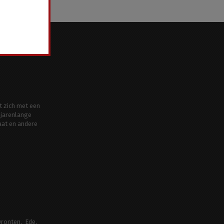
t zich met een
jarenlange
aat en andere
ronten
Ede