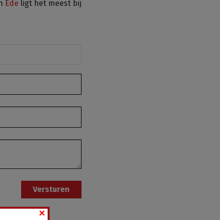
in
Ede
ligt het meest bij
Versturen
×