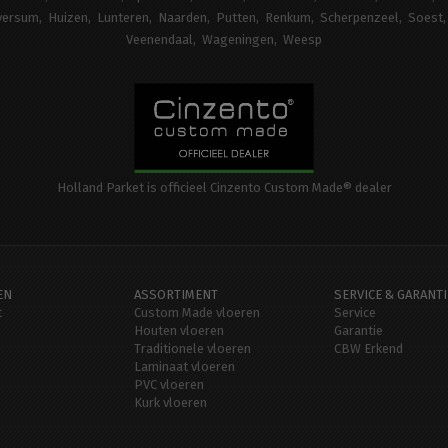
versum
Huizen
Lunteren
Naarden
Putten
Renkum
Scherpenzeel
Soest
Veenendaal
Wageningen
Weesp
Holland Parket is officieel Cinzento Custom Made® dealer
EN
ASSORTIMENT
SERVICE & GARANTI
t
Custom Made vloeren
Service
Houten vloeren
Garantie
Traditionele vloeren
CBW Erkend
Laminaat vloeren
PVC vloeren
Kurk vloeren