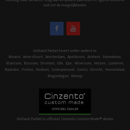
ook tot de mogelijkheden.
Holland Parket levert onder andere in:
Almere
Amersfoort
Amsterdam
Apeldoorn
Arnhem
Bennekom
Blaricum
Bussum
Dronten
Ede
Epe
Hilversum
Huizen
Lunteren
Naarden
Putten
Renkum
Scherpenzeel
Soest
Utrecht
Veenendaal
Wageningen
Weesp
Holland Parket is officieel Cinzento Custom Made® dealer