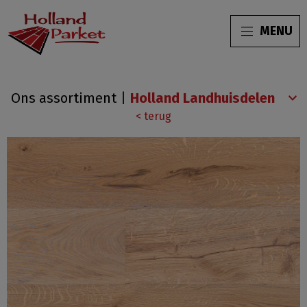
MENU
FL-
Ons assortiment
|
05
< terug