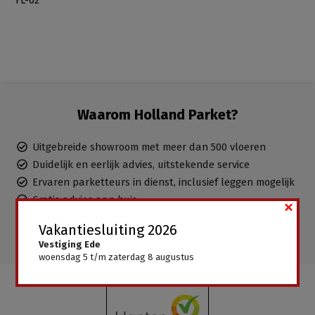
FL-02
Waarom Holland Parket?
Uitgebreide showroom met meer dan 500 vloeren
Duidelijk en eerlijk advies, uitstekende service
Ervaren parketteurs in dienst, inclusief leggen mogelijk
Gratis advies aan huis
×
Alle vloeren direct leverbaar, geen wachttijden
Vakantiesluiting 2026
Vestiging Ede
woensdag 5 t/m zaterdag 8 augustus