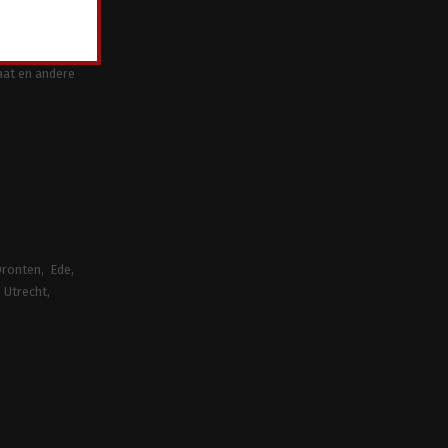
t zich met een
jarenlange
aat en andere
ronten
Ede
Utrecht