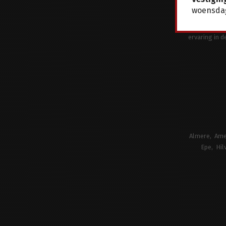
woensdag
Kwaliteit in 
enorm ass
ervaring in 
Almere
Ame
Epe
Hil