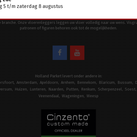
 5 t/m zaterdag 8 augustus
aanbod en service staat hoog in het vaandel en dus onderscheidt Holland Parke
ortiment van topmerken en een team van gespecialiseerde medewerkers met 
de branche. Onze vloerenleggers leggen uw vloer volledig naar uw wens. Visgr
patronen of figuren behoren ook tot de mogelijkheden.
Holland Parket levert onder andere in:
rsfoort
Amsterdam
Apeldoorn
Arnhem
Bennekom
Blaricum
Bussum
D
versum
Huizen
Lunteren
Naarden
Putten
Renkum
Scherpenzeel
Soest
Veenendaal
Wageningen
Weesp