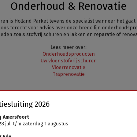
Onderhoud & Renovatie
eren is Holland Parket tevens de specialist wanneer het gaa
bij ons terecht voor advies over onze brede lijn onderhoudsp
n zoals stofvrij schuren en lakken en reparatie of renovati
Lees meer over:
Onderhoudsproducten
Uw vloer stofvrij schuren
Vloerrenovatie
Traprenovatie
iesluiting 2026
g Amersfoort
8 juli t/m zaterdag 1 augustus
g Ede