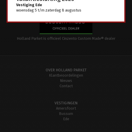
Vestiging Ede
woensdag 5 t/m zaterdag 8 augustus
Holland Parket is officieel Cinzento Custom Made® dealer
OVER HOLLAND PARKET
Klantbeoordelingen
Nieuws
Contact
VESTIGINGEN
Amersfoort
Bussum
Ede