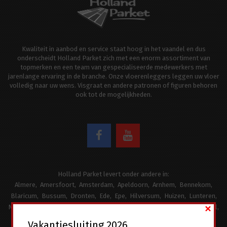
Kwaliteit in aanbod en service staat hoog in het vaandel en dus
onderscheidt Holland Parket zich met een enorm assortiment van
topmerken en een team van gespecialiseerde medewerkers met
jarenlange ervaring in de branche. Onze vloerenleggers leggen uw vloer
volledig naar uw wens. Visgraat en andere patronen of figuren behoren
ook tot de mogelijkheden.
Holland Parket levert onder andere in:
Almere
Amersfoort
Amsterdam
Apeldoorn
Arnhem
Bennekom
Blaricum
Bussum
Dronten
Ede
Epe
Hilversum
Huizen
Lunteren
×
Naarden
Putten
Renkum
Scherpenzeel
Soest
Utrecht
Veenendaal
Wageningen
Weesp
Vakantiesluiting 2026