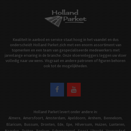
Kwaliteit in aanbod en service staat hoog in het vaandel en dus
onderscheidt Holland Parket zich met een enorm assortiment van
topmerken en een team van gespecialiseerde medewerkers met
jarenlange ervaring in de branche. Onze vloerenleggers leggen uw vloer
volledig naar uw wens. Visgraat en andere patronen of figuren behoren
ook tot de mogelijkheden.
Holland Parket levert onder andere in:
Almere
Amersfoort
Amsterdam
Apeldoorn
Arnhem
Bennekom
Blaricum
Bussum
Dronten
Ede
Epe
Hilversum
Huizen
Lunteren
Naarden
Putten
Renkum
Scherpenzeel
Soest
Utrecht
Veenendaal