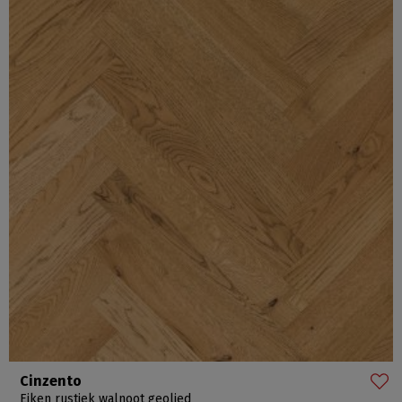
Cinzento
Eiken rustiek walnoot geolied