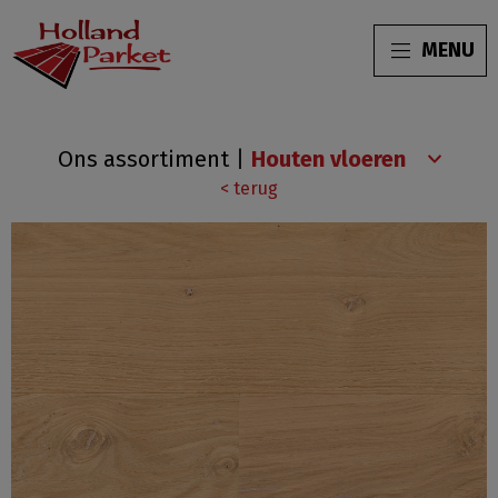
MENU
Eiken
Ons assortiment
|
Xtra
< terug
rustiek
(4703)
blank
geolied