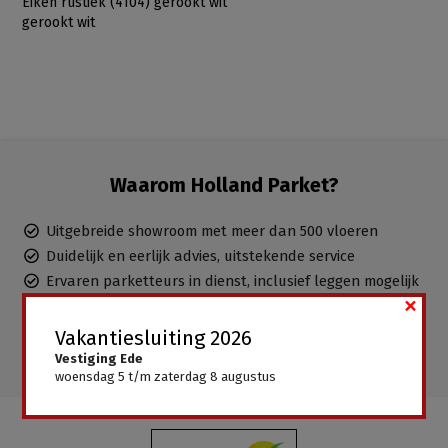
Eiken rustiek (4104) gerookt wit
gerookt wit
Waarom Holland Parket?
Uitgebreide showroom met meer dan 500 vloeren
Duidelijk en eerlijk advies, uitstekende service
Ervaren parketteurs in dienst, inclusief leggen mogelijk
×
Gratis advies aan huis
Alle vloeren direct leverbaar, geen wachttijden
Vakantiesluiting 2026
Vestiging Ede
woensdag 5 t/m zaterdag 8 augustus