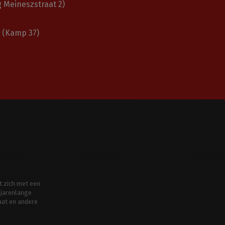
 Meineszstraat 2)
(Kamp 37)
t zich met een
jarenlange
aat en andere