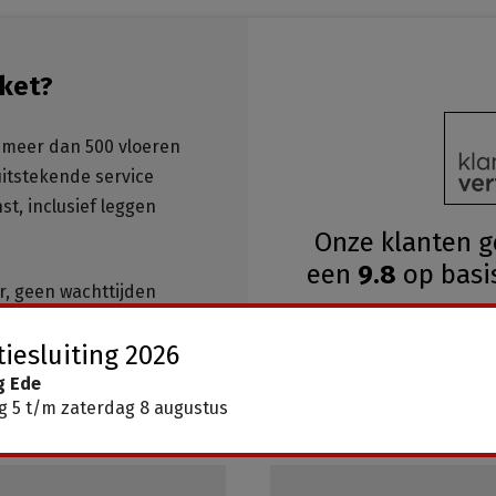
ket?
meer dan 500 vloeren
 uitstekende service
st, inclusief leggen
Onze klanten 
een
9.8
op basi
ar, geen wachttijden
iesluiting 2026
g Ede
 5 t/m zaterdag 8 augustus