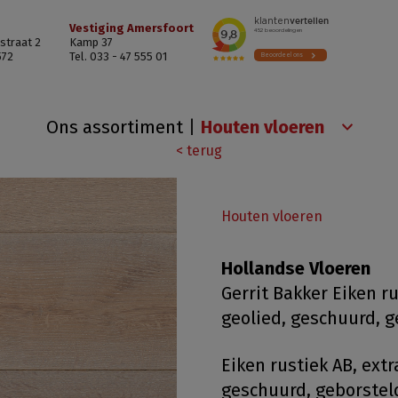
Vestiging Amersfoort
straat 2
Kamp 37
572
Tel. 033 - 47 555 01
Ons assortiment
|
< terug
Houten vloeren
Hollandse Vloeren
Gerrit Bakker Eiken ru
geolied, geschuurd, 
Eiken rustiek AB, extr
geschuurd, geborstel