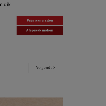
m dik
Prijs aanvragen
Afspraak maken
Volgende