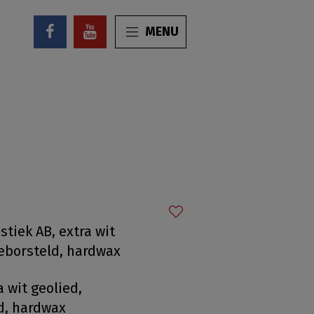
MENU
stiek AB, extra wit
geborsteld, hardwax
a wit geolied,
d, hardwax