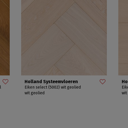
Holland Systeemvloeren
Ho
l
Eiken select (5002) wit geolied
Eik
wit geolied
wit