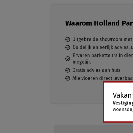
Waarom Holland Par
Uitgebreide showroom met 
Duidelijk en eerlijk advies,
Ervaren parketteurs in dien
mogelijk
Gratis advies aan huis
Alle vloeren direct leverba
Vakant
Vestigin
woensdag