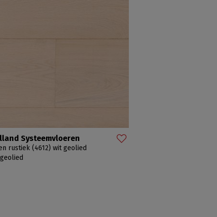
lland Systeemvloeren
en rustiek (4612) wit geolied
 geolied