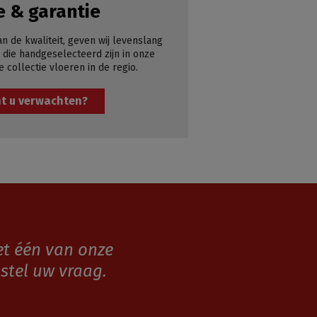
e & garantie
an de kwaliteit, geven wij levenslang
 die handgeselecteerd zijn in onze
e collectie vloeren in de regio.
t u verwachten?
et één van onze
stel uw vraag.