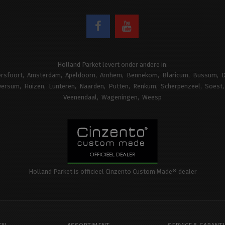
Holland Parket levert onder andere in:
rsfoort
Amsterdam
Apeldoorn
Arnhem
Bennekom
Blaricum
Bussum
D
versum
Huizen
Lunteren
Naarden
Putten
Renkum
Scherpenzeel
Soest
Veenendaal
Wageningen
Weesp
Holland Parket is officieel Cinzento Custom Made® dealer