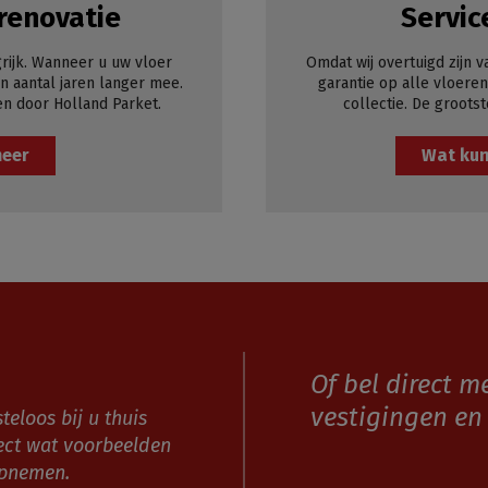
renovatie
Servic
rijk. Wanneer u uw vloer
Omdat wij overtuigd zijn v
 aantal jaren langer mee.
garantie op alle vloeren
en door Holland Parket.
collectie. De grootst
meer
Wat kun
Of bel direct m
vestigingen en 
teloos bij u thuis
ect wat voorbeelden
opnemen.