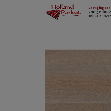
Vestiging Ede
Vening Meinesz
Tel. 0318 - 621 
Gerrit
Bakker
Eiken
rustiek
AB,
extra
wit
geolied,
geschuurd,
geborsteld,
hardwax