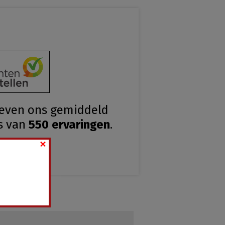
geven ons gemiddeld
s van
550
ervaringen
.
×