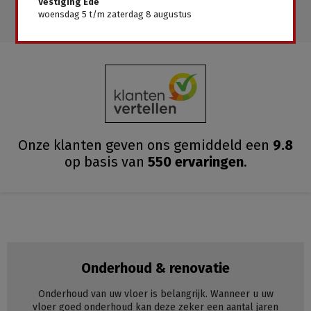
Vestiging Ede
woensdag 5 t/m zaterdag 8 augustus
Onze klanten geven ons gemiddeld
een
9.8
op basis van
550
ervaringen
.
Onderhoud & renovatie
Onderhoud van uw vloer is belangrijk. Wanneer u uw
vloer goed onderhoud kan deze zeker een aantal jaren