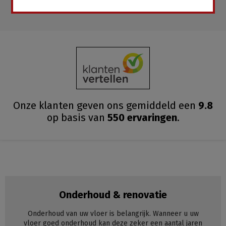
Onze klanten geven ons gemiddeld
een
9.8
op basis van
550
ervaringen
.
Onderhoud & renovatie
Onderhoud van uw vloer is belangrijk. Wanneer u uw
vloer goed onderhoud kan deze zeker een aantal jaren