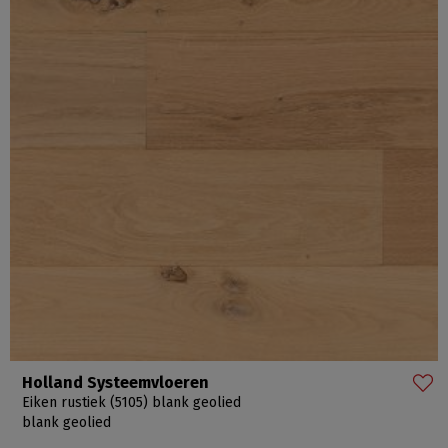
Holland Systeemvloeren
Eiken rustiek (5105) blank geolied
blank geolied