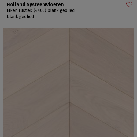
Holland Systeemvloeren
Eiken rustiek (4405) blank geolied
blank geolied