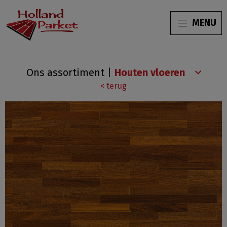
MENU
Eiken
Ons assortiment
|
Engels
< terug
verband
kleurolie