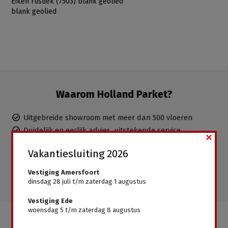
Eiken rustiek (7503) blank geolied
blank geolied
Waarom Holland Parket?
Uitgebreide showroom met meer dan 500 vloeren
Duidelijk en eerlijk advies, uitstekende service
×
Ervaren parketteurs in dienst, inclusief leggen mogelijk
Vakantiesluiting 2026
Gratis advies aan huis
Alle vloeren direct leverbaar, geen wachttijden
Vestiging Amersfoort
dinsdag 28 juli t/m zaterdag 1 augustus
Vestiging Ede
woensdag 5 t/m zaterdag 8 augustus