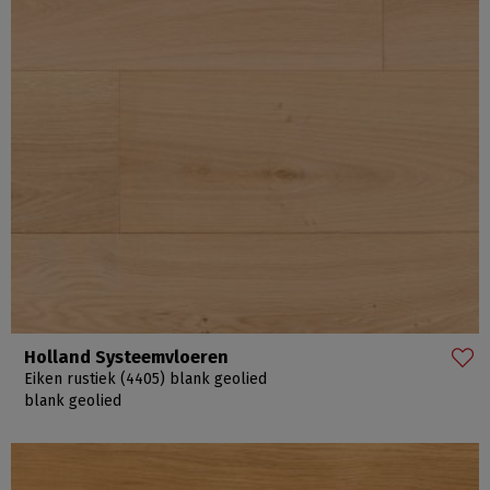
Holland Systeemvloeren
Eiken rustiek (4405) blank geolied
blank geolied