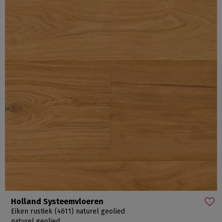
Holland Systeemvloeren
Eiken rustiek (4611) naturel geolied
naturel geolied