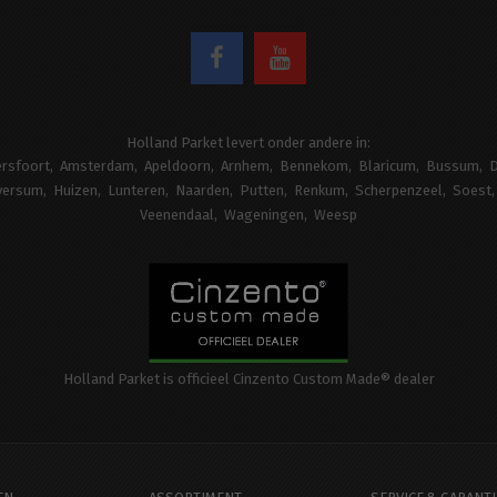
Holland Parket levert onder andere in:
rsfoort
Amsterdam
Apeldoorn
Arnhem
Bennekom
Blaricum
Bussum
D
versum
Huizen
Lunteren
Naarden
Putten
Renkum
Scherpenzeel
Soest
Veenendaal
Wageningen
Weesp
Holland Parket is officieel Cinzento Custom Made® dealer