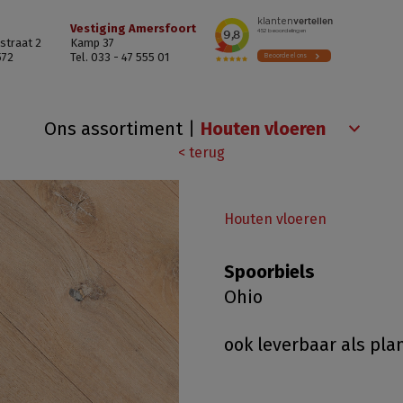
Vestiging Amersfoort
straat 2
Kamp 37
572
Tel. 033 - 47 555 01
Ons assortiment
|
< terug
Houten vloeren
Spoorbiels
Ohio
ook leverbaar als pla