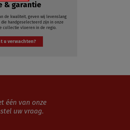
e & garantie
an de kwaliteit, geven wij levenslang
 die handgeselecteerd zijn in onze
e collectie vloeren in de regio.
t u verwachten?
et één van onze
stel uw vraag.