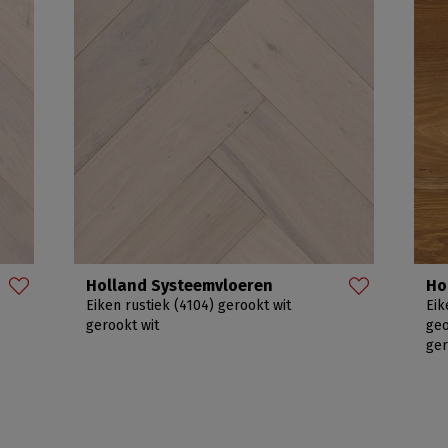
Holland Systeemvloeren
Ho
Eiken rustiek (4104) gerookt wit
Eik
gerookt wit
geo
ger