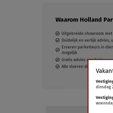
Waarom Holland Par
Uitgebreide showroom met 
Duidelijk en eerlijk advies,
Ervaren parketteurs in dien
mogelijk
Gratis advies aan huis
Alle vloeren direct leverba
Vakant
Vestigin
dinsdag 2
Vestigin
woensdag