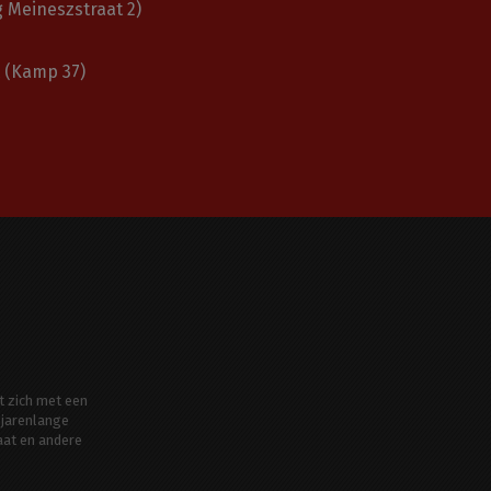
 Meineszstraat 2)
(Kamp 37)
t zich met een
jarenlange
aat en andere