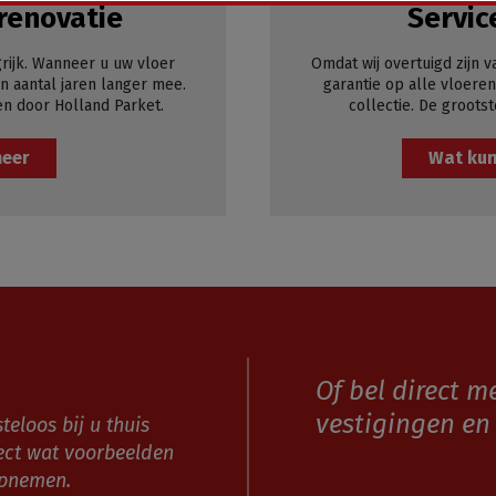
renovatie
Servic
rijk. Wanneer u uw vloer
Omdat wij overtuigd zijn v
 aantal jaren langer mee.
garantie op alle vloeren
en door Holland Parket.
collectie. De grootst
meer
Wat kun
Of bel direct m
vestigingen en 
teloos bij u thuis
ect wat voorbeelden
opnemen.