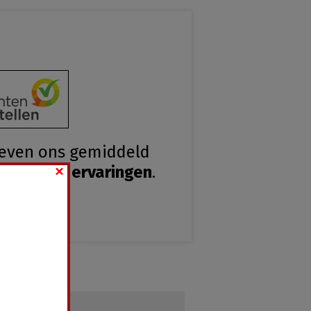
geven ons gemiddeld
×
s van
550
ervaringen
.