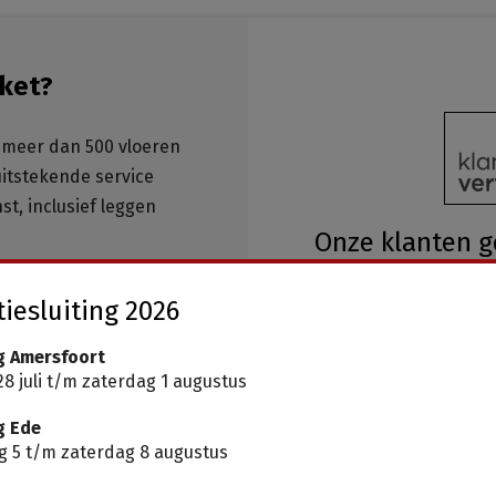
ket?
meer dan 500 vloeren
 uitstekende service
st, inclusief leggen
Onze klanten 
een
9.8
op basi
ar, geen wachttijden
iesluiting 2026
g Amersfoort
8 juli t/m zaterdag 1 augustus
g Ede
 5 t/m zaterdag 8 augustus