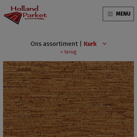
MENU
Cork
Ons assortiment
|
Go
< terug
Whim