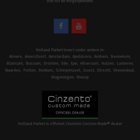
ook tot de mogelijkheden.
Holland Parket levert onder andere in:
Almere
Amersfoort
Amsterdam
Apeldoorn
Arnhem
Bennekom
Blaricum
Bussum
Dronten
Ede
Epe
Hilversum
Huizen
Lunteren
Naarden
Putten
Renkum
Scherpenzeel
Soest
Utrecht
Veenendaal
Wageningen
Weesp
Holland Parket is officieel Cinzento Custom Made® dealer