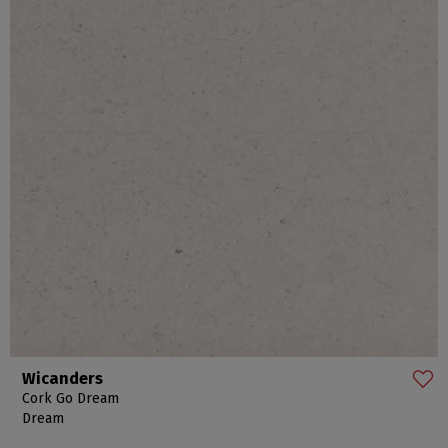
Wicanders
Cork Go Dream
Dream