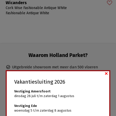
Wicanders
Cork Wise Fashionable Antique White
Fashionable Antique White
Waarom Holland Parket?
Uitgebreide showroom met meer dan 500 vloeren
×
Duidelijk en eerlijk advies, uitstekende service
Ervaren parketteurs in dienst, inclusief leggen mogelijk
Vakantiesluiting 2026
Gratis advies aan huis
Vestiging Amersfoort
Alle vloeren direct leverbaar, geen wachttijden
dinsdag 28 juli t/m zaterdag 1 augustus
Vestiging Ede
woensdag 5 t/m zaterdag 8 augustus