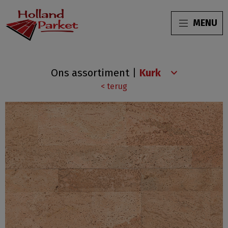
MENU
Cork
Ons assortiment
|
Wise
< terug
Originals
Harmony