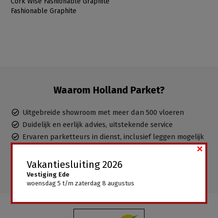
Cork Wise Fashionable Graphite
Fashionable Graphite
Waarom Holland Parket?
Uitgebreide showroom met meer dan 500 vloeren
Duidelijk en eerlijk advies, uitstekende service
Ervaren parketteurs in dienst, inclusief leggen mogelijk
×
Gratis advies aan huis
Alle vloeren direct leverbaar, geen wachttijden
Vakantiesluiting 2026
Vestiging Ede
woensdag 5 t/m zaterdag 8 augustus