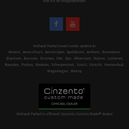
ook tot de mogelijkheden.
Holland Parket levert onder andere in:
Almere
Amersfoort
Amsterdam
Apeldoorn
Arnhem
Bennekom
Blaricum
Bussum
Dronten
Ede
Epe
Hilversum
Huizen
Lunteren
Naarden
Putten
Renkum
Scherpenzeel
Soest
Utrecht
Veenendaal
Wageningen
Weesp
Holland Parket is officieel Cinzento Custom Made® dealer