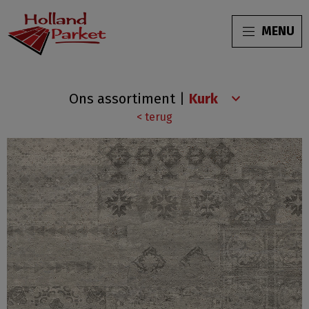
MENU
Stone
Ons assortiment
|
Essence
< terug
Azulejo
Sand