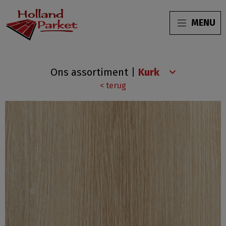
MENU
Wood
Ons assortiment
|
Hydrocork
< terug
plus
Wheat
Oak