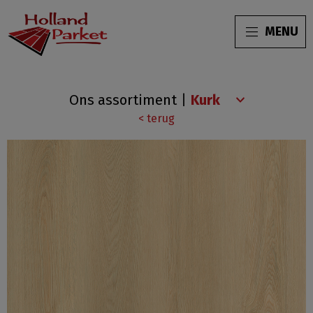
MENU
Wood
Ons assortiment
|
Infinitus
< terug
SPC
Smooth
Solid
Oak