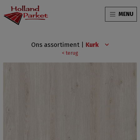
MENU
Wood
Ons assortiment
|
Resist
< terug
ECO
Gold
Coast
Oak