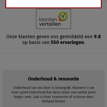
Onze klanten geven ons gemiddeld
een
9.8
op basis van
550
ervaringen
.
Onderhoud & renovatie
Onderhoud van uw vloer is belangrijk. Wanneer u uw
vloer goed onderhoud kan deze zeker een aantal jaren
langer mee. Laat u vloer renoveren of schuren door
Holland Parket.