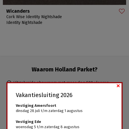
Wicanders
Cork Wise Identity Nightshade
Identity Nightshade
Waarom Holland Parket?
Uitgebreide showroom met meer dan 500 vloeren
×
Duidelijk en eerlijk advies, uitstekende service
Vakantiesluiting 2026
Ervaren parketteurs in dienst, inclusief leggen mogelijk
Gratis advies aan huis
Vestiging Amersfoort
dinsdag 28 juli t/m zaterdag 1 augustus
Alle vloeren direct leverbaar, geen wachttijden
Vestiging Ede
woensdag 5 t/m zaterdag 8 augustus