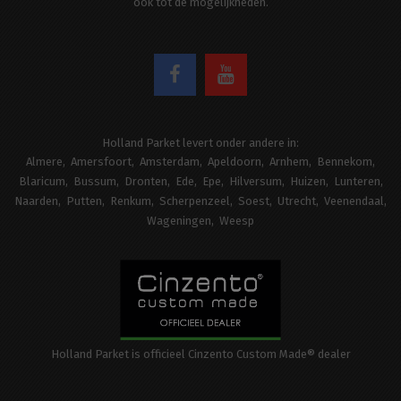
ook tot de mogelijkheden.
Holland Parket levert onder andere in:
Almere
Amersfoort
Amsterdam
Apeldoorn
Arnhem
Bennekom
Blaricum
Bussum
Dronten
Ede
Epe
Hilversum
Huizen
Lunteren
Naarden
Putten
Renkum
Scherpenzeel
Soest
Utrecht
Veenendaal
Wageningen
Weesp
Holland Parket is officieel Cinzento Custom Made® dealer