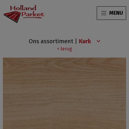
MENU
Wood
Ons assortiment
|
Wise
< terug
Manor
Oak