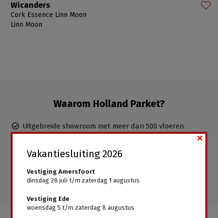
Wicanders
Cork Essence Linn Moon
Linn Moon
Waarom Holland Parket?
Uitgebreide showroom met meer dan 500 vloeren
×
Duidelijk en eerlijk advies, uitstekende service
Ervaren parketteurs in dienst, inclusief leggen mogelijk
Vakantiesluiting 2026
Gratis advies aan huis
Vestiging Amersfoort
Alle vloeren direct leverbaar, geen wachttijden
dinsdag 28 juli t/m zaterdag 1 augustus
Vestiging Ede
woensdag 5 t/m zaterdag 8 augustus