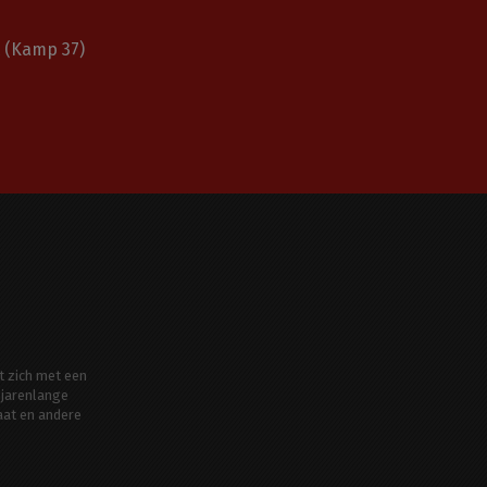
(Kamp 37)
t zich met een
jarenlange
aat en andere