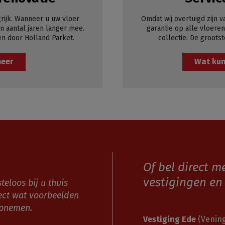
rijk. Wanneer u uw vloer
Omdat wij overtuigd zijn v
 aantal jaren langer mee.
garantie op alle vloeren
en door Holland Parket.
collectie. De grootst
meer
Wat kun
Of bel direct m
vestigingen en 
teloos bij u thuis
ect wat voorbeelden
opnemen.
Vestiging Ede
(Vening