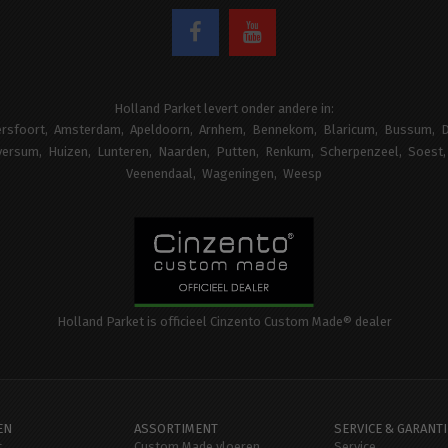
Holland Parket levert onder andere in:
rsfoort
Amsterdam
Apeldoorn
Arnhem
Bennekom
Blaricum
Bussum
D
versum
Huizen
Lunteren
Naarden
Putten
Renkum
Scherpenzeel
Soest
Veenendaal
Wageningen
Weesp
Holland Parket is officieel Cinzento Custom Made® dealer
EN
ASSORTIMENT
SERVICE & GARANTI
t
Custom Made vloeren
Service