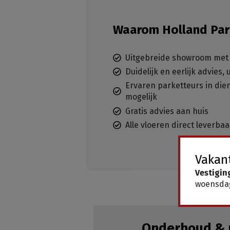
Waarom Holland Par
Uitgebreide showroom met 
Duidelijk en eerlijk advies,
Ervaren parketteurs in dien
mogelijk
Gratis advies aan huis
Alle vloeren direct leverba
Vakant
Vestigin
woensdag
Onderhoud & 