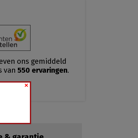
geven ons gemiddeld
s van
550
ervaringen
.
×
e & garantie