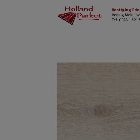
Vestiging Ede
Vening Meinesz
Tel. 0318 - 621 
HPGH67281103
XXL
licht