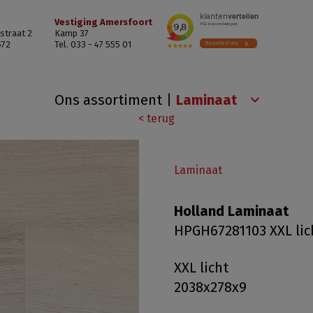
Vestiging Amersfoort
straat 2
Kamp 37
572
Tel. 033 - 47 555 01
Ons assortiment
|
< terug
Laminaat
Holland Laminaat
HPGH67281103 XXL lic
XXL licht
2038x278x9