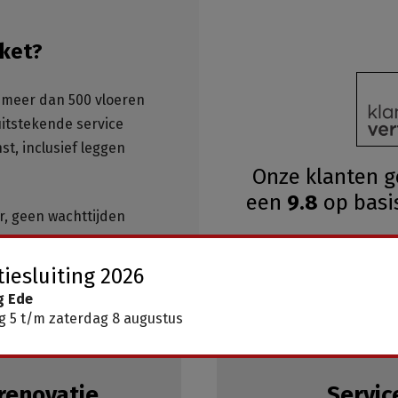
ket?
meer dan 500 vloeren
 uitstekende service
st, inclusief leggen
Onze klanten 
een
9.8
op basi
ar, geen wachttijden
iesluiting 2026
g Ede
 5 t/m zaterdag 8 augustus
renovatie
Servic