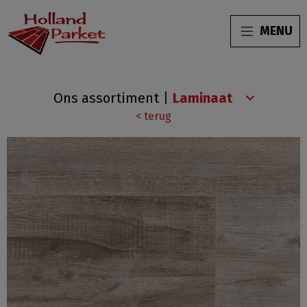
MENU
HPHXL675504
Ons assortiment
|
Rustiek
< terug
grijs