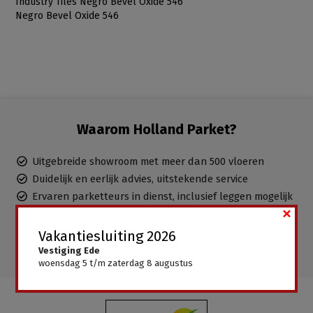
Industry Tiles Negro Bevel Oxide 546
Negro Bevel Oxide 546
Waarom Holland Parket?
Uitgebreide showroom met meer dan 500 vloeren
Duidelijk en eerlijk advies, uitstekende service
Ervaren parketteurs in dienst, inclusief leggen mogelijk
×
Gratis advies aan huis
Alle vloeren direct leverbaar, geen wachttijden
Vakantiesluiting 2026
Vestiging Ede
woensdag 5 t/m zaterdag 8 augustus