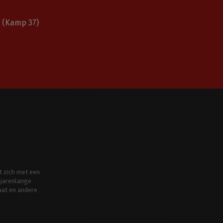
(Kamp 37)
t zich met een
jarenlange
aat en andere