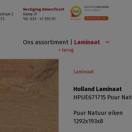
Vestiging Amersfoort
straat 2
Kamp 37
572
Tel. 033 - 47 555 01
Ons assortiment
|
< terug
Laminaat
Holland Laminaat
HPUE671715 Puur Nat
Puur Natuur eiken
1292x193x8