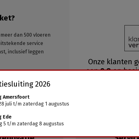
ket?
meer dan 500 vloeren
 uitstekende service
st, inclusief leggen
Onze klanten 
een
9.8
op basi
ar, geen wachttijden
iesluiting 2026
g Amersfoort
8 juli t/m zaterdag 1 augustus
g Ede
 5 t/m zaterdag 8 augustus
renovatie
Servic