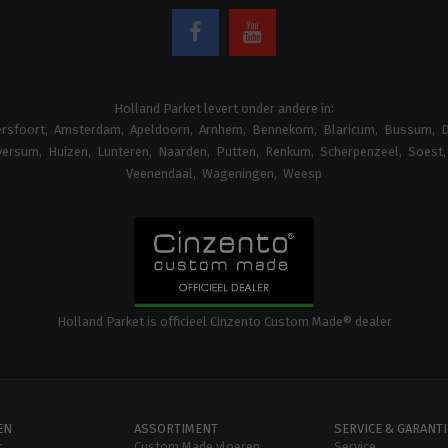
Holland Parket levert onder andere in:
rsfoort
Amsterdam
Apeldoorn
Arnhem
Bennekom
Blaricum
Bussum
D
versum
Huizen
Lunteren
Naarden
Putten
Renkum
Scherpenzeel
Soest
Veenendaal
Wageningen
Weesp
Holland Parket is officieel Cinzento Custom Made® dealer
EN
ASSORTIMENT
SERVICE & GARANTI
t
Custom Made vloeren
Service