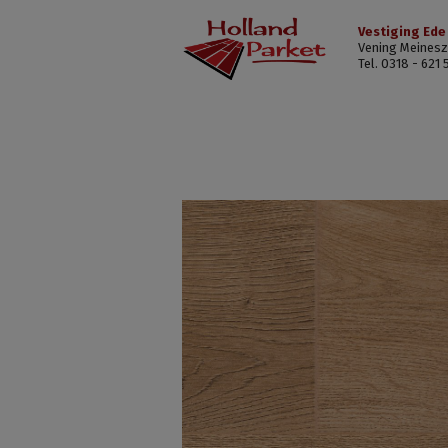
Vestiging Ede
Vening Meinesz
Tel. 0318 - 621 
HPUE671715
Puur
Natuur
eiken