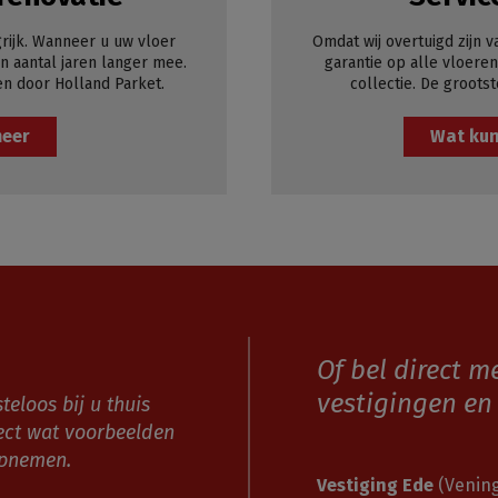
rijk. Wanneer u uw vloer
Omdat wij overtuigd zijn v
 aantal jaren langer mee.
garantie op alle vloeren
en door Holland Parket.
collectie. De grootst
meer
Wat kun
Of bel direct m
vestigingen en 
teloos bij u thuis
ect wat voorbeelden
opnemen.
Vestiging Ede
(Vening