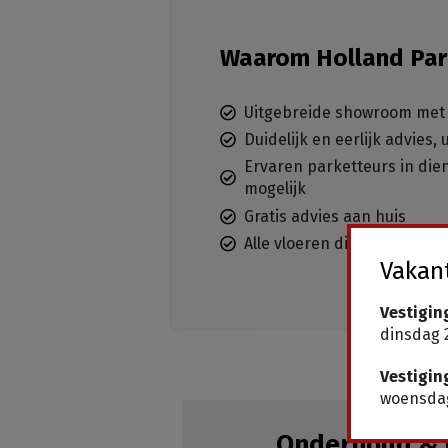
Waarom Holland Par
Uitgebreide showroom met 
Duidelijk en eerlijk advies,
Ervaren parketteurs in dien
mogelijk
Gratis advies aan huis
Alle vloeren direct leverba
Vakant
Vestigin
dinsdag 2
Vestigin
woensdag
Onderhoud & 