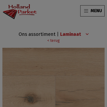
MENU
HPWPM67112
Ons assortiment
|
Eiken
< terug