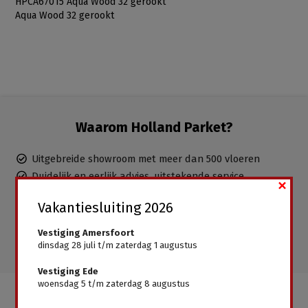
HPCA67015 Aqua Wood 32 gerookt
Aqua Wood 32 gerookt
Waarom Holland Parket?
Uitgebreide showroom met meer dan 500 vloeren
Duidelijk en eerlijk advies, uitstekende service
×
Ervaren parketteurs in dienst, inclusief leggen mogelijk
Vakantiesluiting 2026
Gratis advies aan huis
Alle vloeren direct leverbaar, geen wachttijden
Vestiging Amersfoort
dinsdag 28 juli t/m zaterdag 1 augustus
Vestiging Ede
woensdag 5 t/m zaterdag 8 augustus