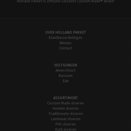
Holland Parket is officieel Cinzento Custom Made® dealer
OVER HOLLAND PARKET
Klantbeoordelingen
Nieuws
Contact
VESTIGINGEN
Amersfoort
Bussum
Ede
ASSORTIMENT
Custom Made vloeren
Houten vloeren
Traditionele vloeren
Laminaat vloeren
PVC vloeren
Kurk vloeren