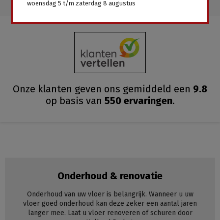
woensdag 5 t/m zaterdag 8 augustus
Onze klanten geven ons gemiddeld
een
9.8
op basis van
550
ervaringen
.
Onderhoud & renovatie
Onderhoud van uw vloer is belangrijk. Wanneer u uw
vloer goed onderhoud kan deze zeker een aantal jaren
langer mee. Laat u vloer renoveren of schuren door