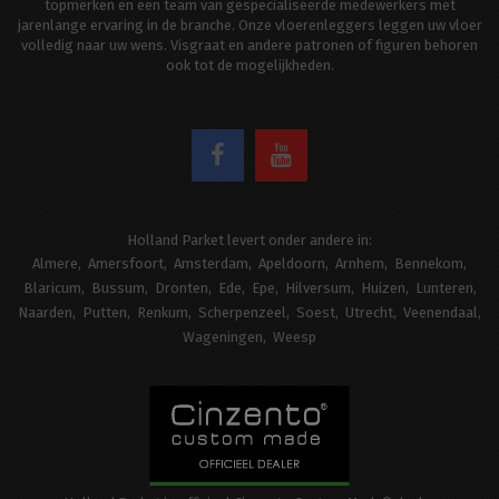
topmerken en een team van gespecialiseerde medewerkers met
jarenlange ervaring in de branche. Onze vloerenleggers leggen uw vloer
volledig naar uw wens. Visgraat en andere patronen of figuren behoren
ook tot de mogelijkheden.
Holland Parket levert onder andere in:
Almere
Amersfoort
Amsterdam
Apeldoorn
Arnhem
Bennekom
Blaricum
Bussum
Dronten
Ede
Epe
Hilversum
Huizen
Lunteren
Naarden
Putten
Renkum
Scherpenzeel
Soest
Utrecht
Veenendaal
Wageningen
Weesp