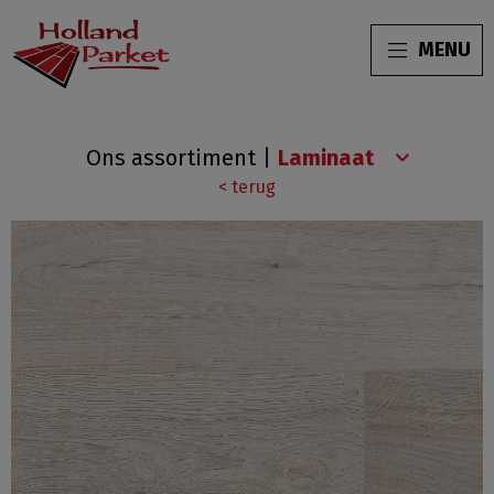
MENU
Grand
Ons assortiment
|
Selection
< terug
Rock
4496