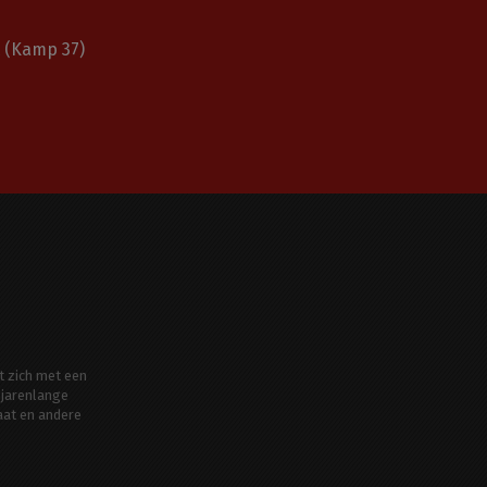
(Kamp 37)
t zich met een
jarenlange
aat en andere