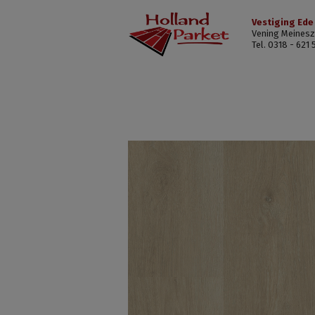
Vestiging Ede
Vening Meinesz
Tel. 0318 - 621 
Charente
XL
N20-
0635