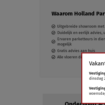
Waarom Holland Par
Uitgebreide showroom met 
Duidelijk en eerlijk advies,
Ervaren parketteurs in dien
mogelijk
Gratis advies aan huis
Alle vloeren direct leverba
Vakant
Vestigin
dinsdag 2
Vestigin
woensdag
Onderhoud & 