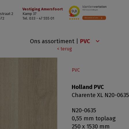
Vestiging Amersfoort
straat 2
Kamp 37
572
Tel. 033 - 47 555 01
Ons assortiment
|
< terug
PVC
Holland PVC
Charente XL N20-0635
N20-0635
0,55 mm toplaag
250 x 1530 mm