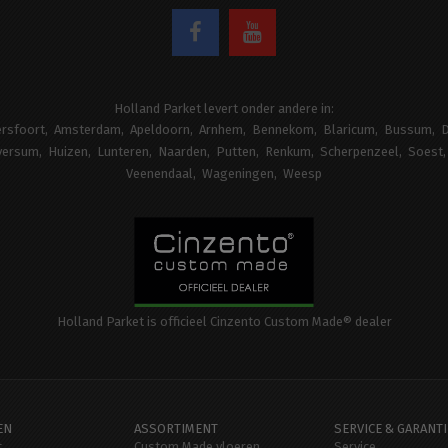
Holland Parket levert onder andere in:
rsfoort
Amsterdam
Apeldoorn
Arnhem
Bennekom
Blaricum
Bussum
D
versum
Huizen
Lunteren
Naarden
Putten
Renkum
Scherpenzeel
Soest
Veenendaal
Wageningen
Weesp
Holland Parket is officieel Cinzento Custom Made® dealer
EN
ASSORTIMENT
SERVICE & GARANTI
t
Custom Made vloeren
Service