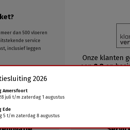
ket?
meer dan 500 vloeren
 uitstekende service
st, inclusief leggen
Onze klanten 
een
9.8
op basi
ar, geen wachttijden
iesluiting 2026
g Amersfoort
8 juli t/m zaterdag 1 augustus
g Ede
 5 t/m zaterdag 8 augustus
renovatie
Servic