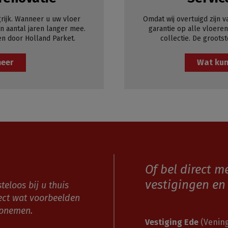
rijk. Wanneer u uw vloer
Omdat wij overtuigd zijn v
 aantal jaren langer mee.
garantie op alle vloeren
en door Holland Parket.
collectie. De grootst
meer
Wat kun
Of bel direct m
vestigingen en 
teloos bij u thuis
ect wat voorbeelden
opnemen.
Vestiging Ede
(Vening