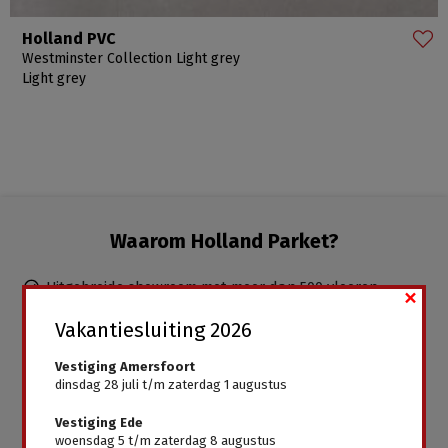
Holland PVC
Westminster Collection Light grey
Light grey
Waarom Holland Parket?
Uitgebreide showroom met meer dan 500 vloeren
×
Duidelijk en eerlijk advies, uitstekende service
Vakantiesluiting 2026
Ervaren parketteurs in dienst, inclusief leggen mogelijk
Gratis advies aan huis
Vestiging Amersfoort
dinsdag 28 juli t/m zaterdag 1 augustus
Alle vloeren direct leverbaar, geen wachttijden
Vestiging Ede
woensdag 5 t/m zaterdag 8 augustus