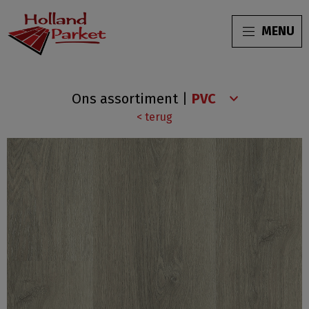
MENU
Charente
Ons assortiment
|
XL
< terug
N20-
8535