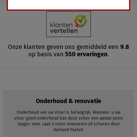
Onze klanten geven ons gemiddeld
een
9.8
op basis van
550
ervaringen
.
Onderhoud & renovatie
Onderhoud van uw vloer is belangrijk. Wanneer u uw
vloer goed onderhoud kan deze zeker een aantal jaren
langer mee. Laat u vloer renoveren of schuren door
Holland Parket.