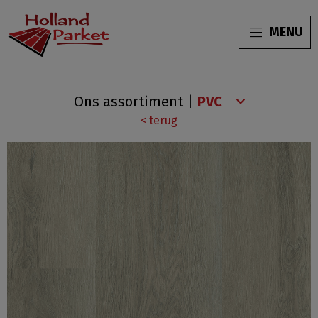
MENU
Charente
Ons assortiment
|
XL
< terug
N20-
9535