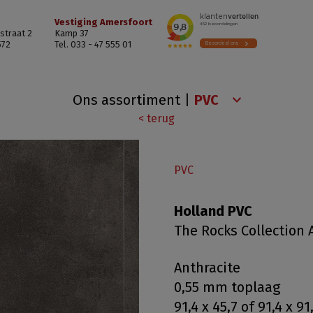
Vestiging Amersfoort
straat 2
Kamp 37
572
Tel. 033 - 47 555 01
Ons assortiment
|
< terug
PVC
Holland PVC
The Rocks Collection 
Anthracite
0,55 mm toplaag
91,4 x 45,7 of 91,4 x 91