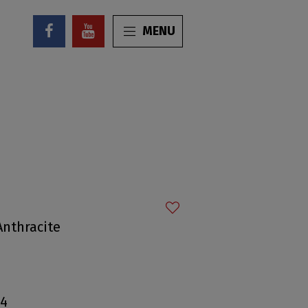
MENU
Anthracite
,4