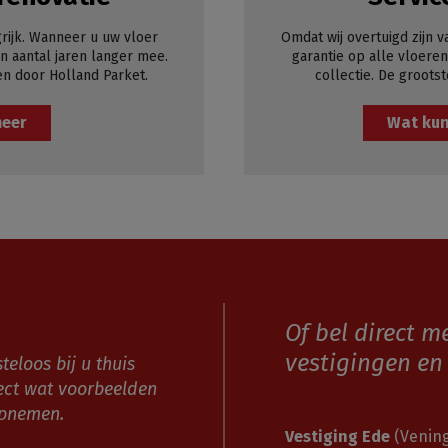
rijk. Wanneer u uw vloer
Omdat wij overtuigd zijn v
 aantal jaren langer mee.
garantie op alle vloeren
en door Holland Parket.
collectie. De grootst
meer
Wat kun
Of bel direct m
vestigingen en 
teloos bij u thuis
ect wat voorbeelden
opnemen.
Vestiging Ede
(Vening