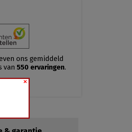
geven ons gemiddeld
s van
550
ervaringen
.
×
e & garantie