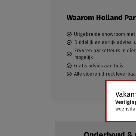
Waarom Holland Par
Uitgebreide showroom met 
Duidelijk en eerlijk advies,
Ervaren parketteurs in dien
mogelijk
Gratis advies aan huis
Alle vloeren direct leverba
Vakant
Vestigin
woensdag
Onderhoud & 