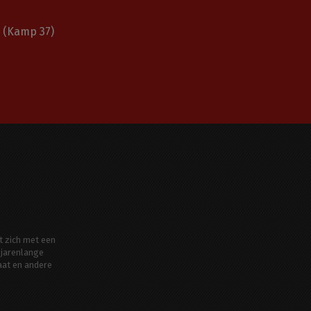
(Kamp 37)
t zich met een
jarenlange
aat en andere