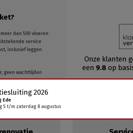
ket?
meer dan 500 vloeren
 uitstekende service
st, inclusief leggen
Onze klanten 
een
9.8
op basi
ar, geen wachttijden
iesluiting 2026
g Ede
 5 t/m zaterdag 8 augustus
renovatie
Servic