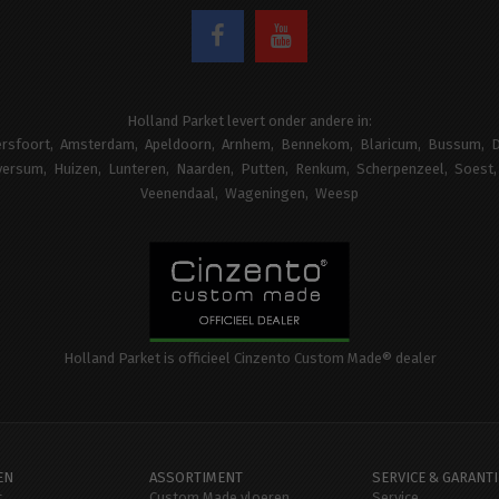
Holland Parket levert onder andere in:
rsfoort
Amsterdam
Apeldoorn
Arnhem
Bennekom
Blaricum
Bussum
D
versum
Huizen
Lunteren
Naarden
Putten
Renkum
Scherpenzeel
Soest
Veenendaal
Wageningen
Weesp
Holland Parket is officieel Cinzento Custom Made® dealer
EN
ASSORTIMENT
SERVICE & GARANTI
t
Custom Made vloeren
Service