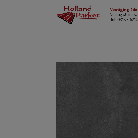
Vestiging Ede
Vening Meinesz
Tel. 0318 - 621 
Beton
Design
H-
41283