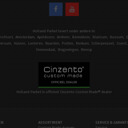
Holland Parket levert onder andere in:
rsfoort
Amsterdam
Apeldoorn
Arnhem
Bennekom
Blaricum
Bussum
D
versum
Huizen
Lunteren
Naarden
Putten
Renkum
Scherpenzeel
Soest
Veenendaal
Wageningen
Weesp
Holland Parket is officieel Cinzento Custom Made® dealer
EN
ASSORTIMENT
SERVICE & GARANTI
t
Custom Made vloeren
Service