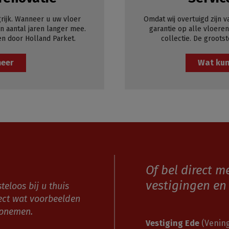
rijk. Wanneer u uw vloer
Omdat wij overtuigd zijn v
 aantal jaren langer mee.
garantie op alle vloeren
en door Holland Parket.
collectie. De grootst
meer
Wat kun
Of bel direct m
vestigingen en 
teloos bij u thuis
ect wat voorbeelden
opnemen.
Vestiging Ede
(Vening