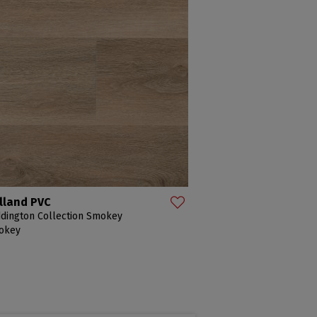
lland PVC
dington Collection Smokey
okey