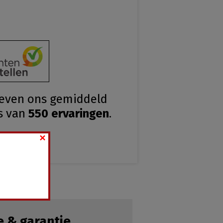
geven ons gemiddeld
s van
550
ervaringen
.
×
e & garantie