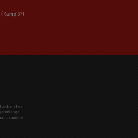
(Kamp 37)
t zich met een
jarenlange
aat en andere