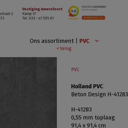
Vestiging Amersfoort
straat 2
Kamp 37
572
Tel. 033 - 47 555 01
Ons assortiment
|
< terug
PVC
Holland PVC
Beton Design H-41283
H-41283
0,55 mm toplaag
91,4 x 91,4 cm