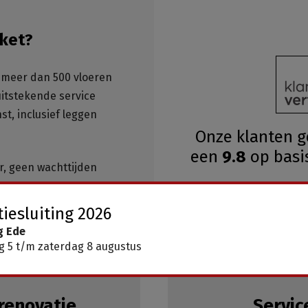
ket?
meer dan 500 vloeren
 uitstekende service
st, inclusief leggen
Onze klanten 
een
9.8
op basi
ar, geen wachttijden
iesluiting 2026
g Ede
 5 t/m zaterdag 8 augustus
renovatie
Servic