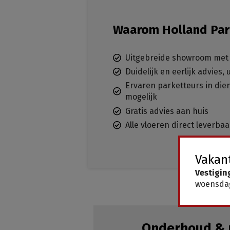
Waarom Holland Par
Uitgebreide showroom met 
Duidelijk en eerlijk advies,
Ervaren parketteurs in dien
mogelijk
Gratis advies aan huis
Alle vloeren direct leverba
Vakant
Vestigin
woensdag
Onderhoud & 