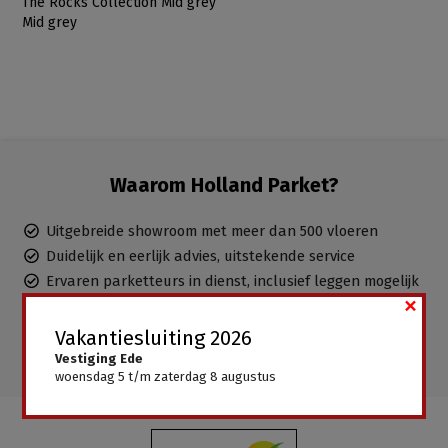
The Rocks Collection Mid grey
Mid grey
Waarom Holland Parket?
Uitgebreide showroom met meer dan 500 vloeren
Duidelijk en eerlijk advies, uitstekende service
Ervaren parketteurs in dienst, inclusief leggen mogelijk
×
Gratis advies aan huis
Alle vloeren direct leverbaar, geen wachttijden
Vakantiesluiting 2026
Vestiging Ede
woensdag 5 t/m zaterdag 8 augustus