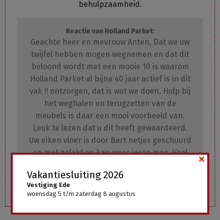
behulpzaamheid.
Reactie van Holland Parket:
Geachte heer en mevrouw Anten, Dat we uw
twijfel hebben mogen wegnemen en dat dit
beloond wordt met een mooie 10 is waarom
Holland Parket al bijna 40 jaar actief is in dit
vak !! ontzorgen, dat is wat we doen. Hulp bij
het weghalen en terugzetten van de
meubels is daar een mooi voorbeeld van.
Leuk te lezen dat u dit heeft gewaardeerd.
Uw eiken vloer is door Bart netjes geschuurd
en mat gelakt en kan weer jaren mee. Veel
×
plezier van uw vernieuwde vloer. Team
Vakantiesluiting 2026
Holland Parket
Vestiging Ede
woensdag 5 t/m zaterdag 8 augustus