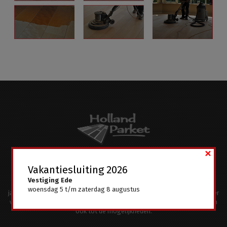
×
Kwaliteit in aanbod en service staat hoog in het vaandel en dus
Vakantiesluiting 2026
onderscheidt Holland Parket zich met een enorm assortiment van
Vestiging Ede
topmerken en een team van gespecialiseerde medewerkers met
woensdag 5 t/m zaterdag 8 augustus
jarenlange ervaring in de branche. Onze vloerenleggers leggen uw vloer
volledig naar uw wens. Visgraat en andere patronen of figuren behoren
ook tot de mogelijkheden.