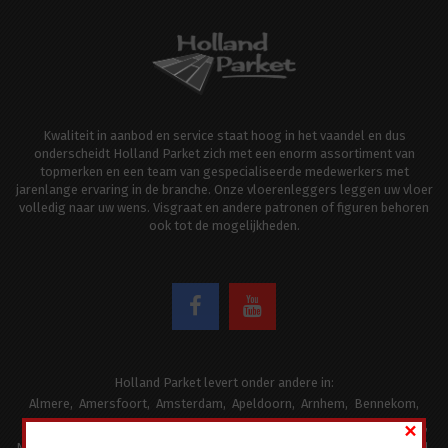
Kwaliteit in aanbod en service staat hoog in het vaandel en dus
onderscheidt Holland Parket zich met een enorm assortiment van
topmerken en een team van gespecialiseerde medewerkers met
jarenlange ervaring in de branche. Onze vloerenleggers leggen uw vloer
volledig naar uw wens. Visgraat en andere patronen of figuren behoren
ook tot de mogelijkheden.
Holland Parket levert onder andere in:
Almere
Amersfoort
Amsterdam
Apeldoorn
Arnhem
Bennekom
×
Blaricum
Bussum
Dronten
Ede
Epe
Hilversum
Huizen
Lunteren
Naarden
Putten
Renkum
Scherpenzeel
Soest
Utrecht
Veenendaal