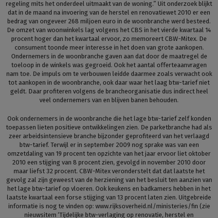
regeling mits het onderdeel uitmaakt van de woning.” Uit onderzoek blijkt
dat in de maand na invoering van de herstel en renovatiewet 2010 er een
bedrag van ongeveer 268 miljoen euro in de woonbranche werd besteed.
De omzet van woonwinkels lag volgens het CBS in het vierde kwartaal 14
procent hoger dan het kwartaal ervoor, zo memoreert CBW-Mitex. De
consument toonde meer interesse in het doen van grote aankopen.
Ondernemers in de woonbranche gaven aan dat door de maatregel de
toeloop in de winkels was gegroeid. Ook het aantal offerteaanvragen
nam toe. De impuls om te verbouwen leidde daarmee zoals verwacht ook
tot aankopen in de woonbranche, ook daar waar het laag btw-tarief niet
geldt. Daar profiteren volgens de brancheorganisatie dus indirect heel
veel ondernemers van en blijven banen behouden.
Ook ondernemers in de woonbranche die het lage btw-tarief zelf konden
toepassen lieten positieve ontwikkelingen zien. De parketbranche had als
zeer arbeidsintensieve branche bijzonder geprofiteerd van het verlaagd
btw-tarief. Terwijl er in september 2009 nog sprake was van een
omzetdaling van 19 procent ten opzichte van het jaar ervoor liet oktober
2010 een stijging van 8 procent zien, gevolgd in november 2010 door
maar liefst 32 procent. CBW-Mitex veronderstelt dat dat laatste het
gevolg zal zijn geweest van de herziening van het besluit ten aanzien van
het lage btw-tarief op vloeren. Ook keukens en badkamers hebben in het
laatste kwartaal een forse stijging van 13 procent laten zien. Uitgebreide
informatie is nog te vinden op: www.rijksoverheid.nl/ministeries/fin (zie
nieuwsitem ‘Tijdelijke btw-verlaging op renovatie, herstel en