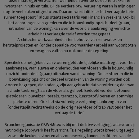
deze maatregel verwachten we mensen over de streep te trekken te
investeren in huis en tuin. Bij de eerdere btw-verlaging waren in mijn ogen
nog te veel zaken uitgesloten. Daarom wordt dit keer het verlaagde tarief
ruimer toegepast,” aldus staatssecretaris van Financiën Weekers. Ook bij
het aanbrengen van goederen die in bouwkundig opzicht deel (gaan)
uitmaken van de woning, kan over de voor die aanbrenging verrichte
arbeid het verlaagde tarief worden toegepast.
Architectenwerkzaamheden ten behoeve van renovatie- en
herstelprojecten en (onder bepaalde voorwaarden) arbeid aan woonboten
en -wagens vallen nu ook onder de regeling.
Specifiek op het gebied van vloeren geldt de tijdelijke maatregel voor het
aanbrengen, vernieuwen en onderhouden van vloeren die in bouwkundig
opzicht onderdeel (gaan) uitmaken van de woning. Onder vloeren die in
bouwkundig opzicht onderdeel uitmaken van de woning worden ook
vloeren begrepen, die zodanig zijn aangebracht dat verwijdering daarvan
schade toebrengt aan de vloer als geheel. Bedoeld worden betonnen
gietvloeren, plavuizen, tegels, terrazzo, kunststofvloeren en sommige
parketvloeren. Ook het via volledige verlijming aanbrengen van
(onder)tapijt rechtstreeks op de originele vloer of trap valt onder het
verlaagde tarief.
Brancheorganisatie CBW-Mitex is blij met de btw-verlaging, waarvoor zij
het nodige lobbywerk heeft verricht. “De regeling wordt breed uitgelegd,
zowel de keukens, vloeren als zonnewering kunnen profiteren van de