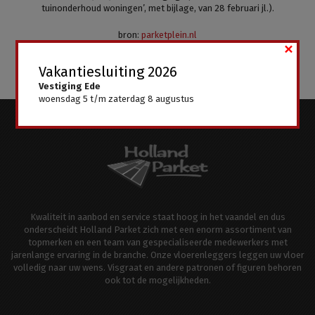
tuinonderhoud woningen’, met bijlage, van 28 februari jl.).
bron:
parketplein.nl
×
foto (
via
)
Vakantiesluiting 2026
Vestiging Ede
woensdag 5 t/m zaterdag 8 augustus
Kwaliteit in aanbod en service staat hoog in het vaandel en dus
onderscheidt Holland Parket zich met een enorm assortiment van
topmerken en een team van gespecialiseerde medewerkers met
jarenlange ervaring in de branche. Onze vloerenleggers leggen uw vloer
volledig naar uw wens. Visgraat en andere patronen of figuren behoren
ook tot de mogelijkheden.