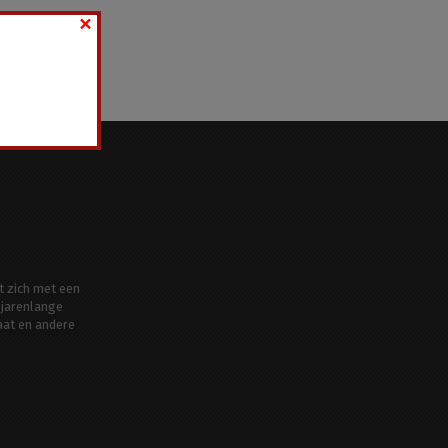
×
t zich met een
jarenlange
aat en andere