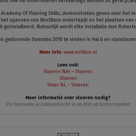
ond hoe de ondervloeren vervaardigd worden uit gerecycled
 Academy Of Flooring Skills, demonstraties geven over het ins
 het spannen van BestBase ondertapijt en het plaatsen van 
t geïnstalleerd. Natuurlijk wordt elke installatie met Rober
n is gedurende Domotex 2010 te vinden in Hal 6 en standnum
Meer info
:
www.estillon.nl
Lees ook:
Vloeren Net – Vloeren
Vloeren
Vloer NL – Vloeren
Meer informatie over vloeren nodig?
Vul hieronder je zoekopdracht in en klik op button zoeken