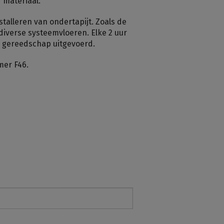
 materiaal.
talleren van ondertapijt. Zoals de
diverse systeemvloeren. Elke 2 uur
ts gereedschap uitgevoerd.
mer F46.