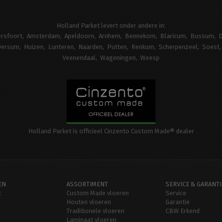
Holland Parket levert onder andere in:
rsfoort
Amsterdam
Apeldoorn
Arnhem
Bennekom
Blaricum
Bussum
D
versum
Huizen
Lunteren
Naarden
Putten
Renkum
Scherpenzeel
Soest
Veenendaal
Wageningen
Weesp
Holland Parket is officieel Cinzento Custom Made® dealer
EN
ASSORTIMENT
SERVICE & GARANTI
t
Custom Made vloeren
Service
Houten vloeren
Garantie
Traditionele vloeren
CBW Erkend
Laminaat vloeren