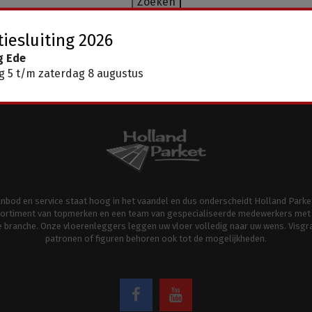
iesluiting 2026
g Ede
 5 t/m zaterdag 8 augustus
aanbod en service staat hoog in het vaandel en dus onderscheidt Holland Parke
ortiment van topmerken en een team van gespecialiseerde medewerkers met 
de branche. Onze vloerenleggers leggen uw vloer volledig naar uw wens. Visgr
patronen of figuren behoren ook tot de mogelijkheden.