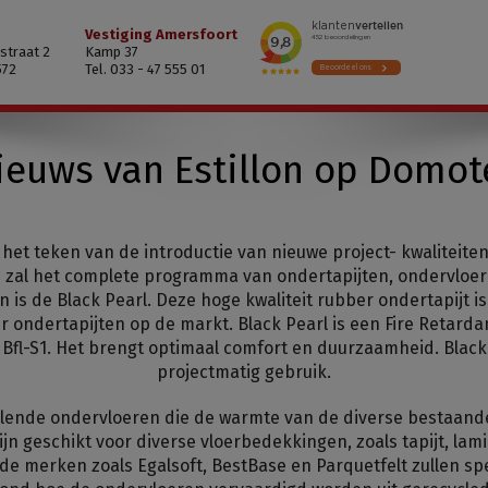
Vestiging Amersfoort
straat 2
Kamp 37
572
Tel. 033 - 47 555 01
ieuws van Estillon op Domot
 het teken van de introductie van nieuwe project- kwaliteit
d zal het complete programma van ondertapijten, ondervloe
is de Black Pearl. Deze hoge kwaliteit rubber ondertapijt i
 ondertapijten op de markt. Black Pearl is een Fire Retarda
s Bfl-S1. Het brengt optimaal comfort en duurzaamheid. Black 
projectmatig gebruik.
chillende ondervloeren die de warmte van de diverse besta
jn geschikt voor diverse vloerbedekkingen, zoals tapijt, lam
nde merken zoals Egalsoft, BestBase en Parquetfelt zullen sp