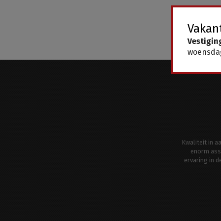
Vakant
Vestigin
woensdag
Kwaliteit in 
enorm ass
ervaring in 