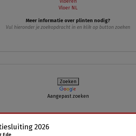
Vloeren
Vloer NL
Meer informatie over plinten nodig?
Vul hieronder je zoekopdracht in en klik op button zoeken
Aangepast zoeken
iesluiting 2026
g Ede