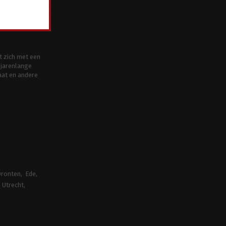
t zich met een
jarenlange
aat en andere
ronten
Ede
Utrecht