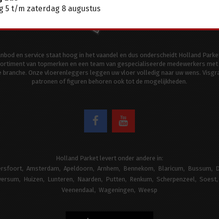
 5 t/m zaterdag 8 augustus
aanbod en service staat hoog in het vaandel en dus onderscheidt Holland Parke
ortiment van topmerken en een team van gespecialiseerde medewerkers met 
de branche. Onze vloerenleggers leggen uw vloer volledig naar uw wens. Visgr
patronen of figuren behoren ook tot de mogelijkheden.
Holland Parket levert onder andere in:
rsfoort
Amsterdam
Apeldoorn
Arnhem
Bennekom
Blaricum
Bussum
D
versum
Huizen
Lunteren
Naarden
Putten
Renkum
Scherpenzeel
Soest
Veenendaal
Wageningen
Weesp