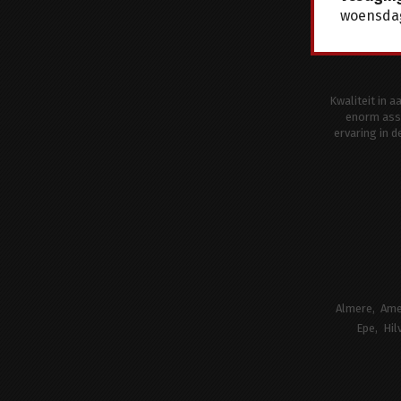
woensdag
Kwaliteit in 
enorm ass
ervaring in 
Almere
Ame
Epe
Hil