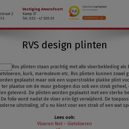
Vestiging Amersfoort
straat 2
Kamp 37
572
Tel. 033 - 47 555 01
RVS design plinten
Rvs plinten staan prachtig met alle vloerbekleding als
ietvloeren, kurk, marmoleum etc. Rvs plinten kunnen zowel ge
orden geplaatst maar ook een superstrakke plakke plint voor
ter plaatse om de muur gebogen dus ook een strak geheel,
den geleverd. De plinten worden geplaatst met een sterke b
De folie word nadat de vloer erin ligt verwijderd. De toepass
oderne uitstraling, of u nu kiest voor een strak of een wat sp
Lees ook:
Vloeren Net – Gietvloeren