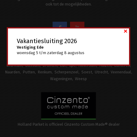
ook tot de mogelijkheden.
×
Vakantiesluiting 2026
Vestiging Ede
Holland Parket levert onder andere in:
woensdag 5 t/m zaterdag 8 augustus
Almere
Amersfoort
Amsterdam
Apeldoorn
Arnhem
Bennekom
Blaricum
Bussum
Dronten
Ede
Epe
Hilversum
Huizen
Lunteren
Naarden
Putten
Renkum
Scherpenzeel
Soest
Utrecht
Veenendaal
Wageningen
Weesp
Holland Parket is officieel Cinzento Custom Made® dealer