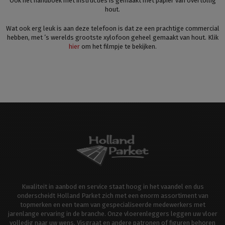
Ook het handboek met instructies is gemaakt met papier van overtollig
hout.
Wat ook erg leuk is aan deze telefoon is dat ze een prachtige commercial
hebben, met ’s werelds grootste xylofoon geheel gemaakt van hout. Klik
hier
om het filmpje te bekijken.
Kwaliteit in aanbod en service staat hoog in het vaandel en dus
onderscheidt Holland Parket zich met een enorm assortiment van
topmerken en een team van gespecialiseerde medewerkers met
jarenlange ervaring in de branche. Onze vloerenleggers leggen uw vloer
volledig naar uw wens. Visgraat en andere patronen of figuren behoren