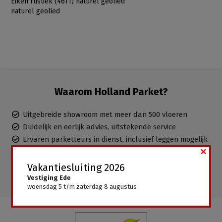
Eiken rustiek (4611) naturel geolied
naturel geolied
Waarom Holland Parket?
Uitgebreide showroom met meer dan 500 vloeren
Duidelijk en eerlijk advies, uitstekende service
Ervaren parketteurs in dienst, inclusief leggen mogelijk
×
Gratis advies aan huis
Alle vloeren direct leverbaar, geen wachttijden
Vakantiesluiting 2026
Vestiging Ede
woensdag 5 t/m zaterdag 8 augustus