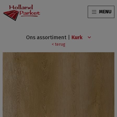
MENU
Wood
Ons assortiment
|
Infinitus
< terug
SPC
Light
Majestic
Oak