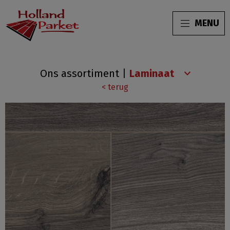
MENU
HPGH67281108
Ons assortiment
|
XXL
< terug
grijs