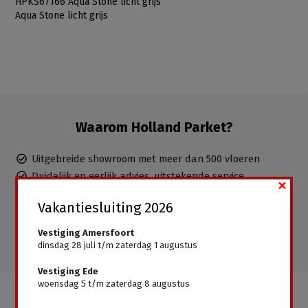
HPKS67166 Aqua Stone licht grijs
Aqua Stone licht grijs
Waarom Holland Parket?
Uitgebreide showroom met meer dan 500 vloeren
Duidelijk en eerlijk advies, uitstekende service
×
Ervaren parketteurs in dienst, inclusief leggen mogelijk
Vakantiesluiting 2026
Gratis advies aan huis
Alle vloeren direct leverbaar, geen wachttijden
Vestiging Amersfoort
dinsdag 28 juli t/m zaterdag 1 augustus
Vestiging Ede
woensdag 5 t/m zaterdag 8 augustus