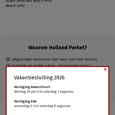
Grand Selection Beach 4492
Beach 4492
Waarom Holland Parket?
Uitgebreide showroom met meer dan 500 vloeren
Duidelijk en eerlijk advies, uitstekende service
×
Ervaren parketteurs in dienst, inclusief leggen mogelijk
Vakantiesluiting 2026
Gratis advies aan huis
Alle vloeren direct leverbaar, geen wachttijden
Vestiging Amersfoort
dinsdag 28 juli t/m zaterdag 1 augustus
Vestiging Ede
woensdag 5 t/m zaterdag 8 augustus