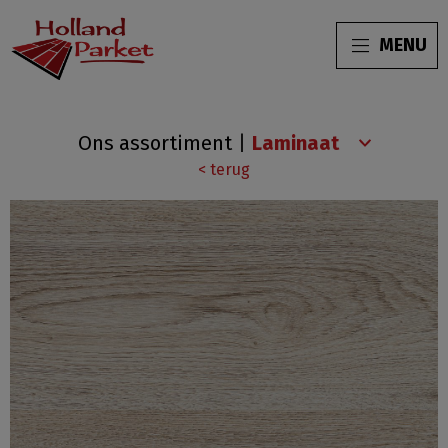
MENU
HPWPM67120
Ons assortiment
|
Zacht
< terug
eiken